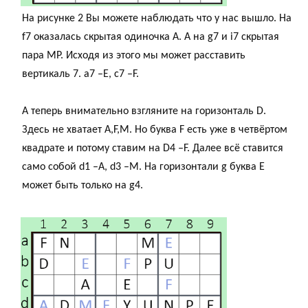
На рисунке 2 Вы можете наблюдать что у нас вышло. На
f7 оказалась скрытая одиночка А. А на g7 и i7 скрытая
пара MP. Исходя из этого мы может расставить
вертикаль 7. a7 –E, c7 –F.
А теперь внимательно взгляните на горизонталь D.
Здесь не хватает A,F,M. Но буква F есть уже в четвёртом
квадрате и потому ставим на D4 –F. Далее всё ставится
само собой d1 –A, d3 –M. На горизонтали g буква Е
может быть только на g4.