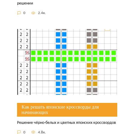
решении
0
2.4к.
Как решать японские кроссворды для
начинающих
Решение чёрно-белых и цветных японских кроссвордов
0
4.8к.