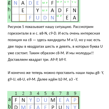
Рисунок 5 показывает нашу ситуацию. Рассмотрим
горизонтали в и с. в8-N, c9-D. И есть очень интересная
позиция на с8 — здесь кандидаты M и U, но у нас есть
две пары в квадратах шесть и девять, в которых буква U
уже состоит. Таким образом c8-M. И мы молодцы!!
Доставляем квадрат три. А9-Р, b9-Y.
И конечно же теперь можно проставить наши пары.g8- Y,
g9-U, e8-U, e9-M. Далее идём b2-M, a3 –Y.