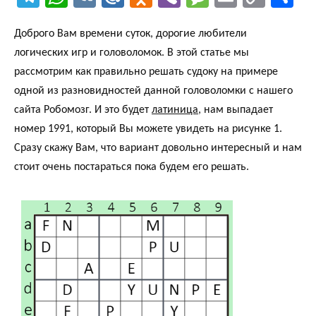
le
ha
K
ail
d
b
es
m
o
тп
Доброго Вам времени суток, дорогие любители
gr
ts
.R
n
er
sa
ail
py
ра
логических игр и головоломок. В этой статье мы
a
A
u
ok
ge
Li
ви
рассмотрим как правильно решать судоку на примере
m
p
la
nk
ть
одной из разновидностей данной головоломки с нашего
p
ss
сайта Робомозг. И это будет
латиница
, нам выпадает
ni
номер 1991, который Вы можете увидеть на рисунке 1.
Сразу скажу Вам, что вариант довольно интересный и нам
ki
стоит очень постараться пока будем его решать.