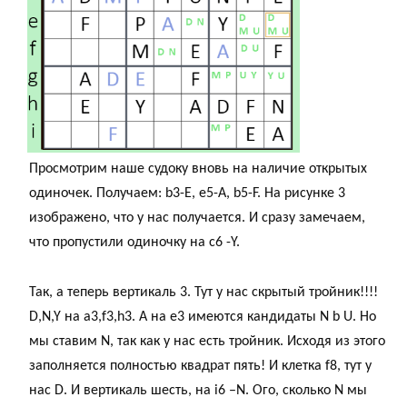
Просмотрим наше судоку вновь на наличие открытых
одиночек. Получаем: b3-E, e5-A, b5-F. На рисунке 3
изображено, что у нас получается. И сразу замечаем,
что пропустили одиночку на с6 -Y.
Так, а теперь вертикаль 3. Тут у нас скрытый тройник!!!!
D,N,Y на a3,f3,h3. А на e3 имеются кандидаты N b U. Но
мы ставим N, так как у нас есть тройник. Исходя из этого
заполняется полностью квадрат пять! И клетка f8, тут у
нас D. И вертикаль шесть, на i6 –N. Ого, сколько N мы