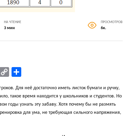
НА ЧТЕНИЕ
ПРОСМОТРОВ
3 мин
6к.
E
C
О
m
o
тп
роков. Для неё достаточно иметь листок бумаги и ручку,
il
py
ра
ило, такое время находится у школьников и студентов. Но
Li
ви
вои годы узнать эту забаву. Хотя почему бы не размять
nk
ть
 тренировка для ума, не требующая сильного напряжения,