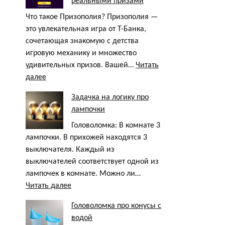
реальными призами
с
реальными
Что такое Призополия? Призополия —
призами
это увлекательная игра от Т-Банка,
сочетающая знакомую с детства
игровую механику и множество
удивительных призов. Вашей…
Читать
:
далее
Игра
Задачка на логику про
«Призополия»
лампочки
—
аналог
Головоломка: В комнате 3
монополии
лампочки. В прихожей находятся 3
с
выключателя. Каждый из
реальными
выключателей соответствует одной из
призами
лампочек в комнате. Можно ли…
:
Читать далее
Задачка
Головоломка про конусы с
на
водой
логику