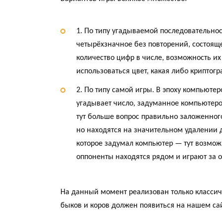
1. По типу угадываемой последовательнос
четырёхзначное без повторений, состояще
количество цифр в числе, возможность их
использоваться цвет, какая либо криптогр
2. По типу самой игры. В эпоху компьюте
угадывает число, задуманное компьютеро
тут больше вопрос правильно заложенного
но находятся на значительном удалении д
которое задумал компьютер — тут возможн
оппоненты находятся рядом и играют за 
На данный момент реализован только классиче
быков и коров должен появиться на нашем сай