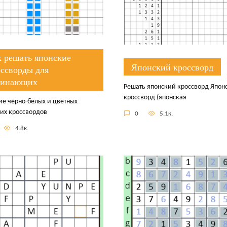
к решать японские
Японский кроссворд
оссворды для
чинающих
Решать японский кроссворд Япон
кроссворд (японская
е чёрно-белых и цветных
их кроссвордов
0
5.1к.
4.8к.