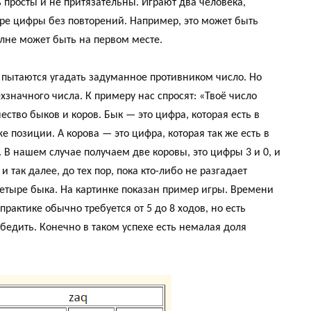
 просты и не притязательны. Играют два человека,
ыре цифры без повторений. Например, это может быть
олне может быть на первом месте.
ь пытаются угадать задуманное противником число. Но
значного числа. К примеру нас спросят: «Твоё число
ство быков и коров. Бык — это цифра, которая есть в
 позиции. А корова — это цифра, которая так же есть в
 В нашем случае получаем две коровы, это цифры 3 и 0, и
и так далее, до тех пор, пока кто-либо не разгадает
 четыре быка. На картинке показан пример игры. Времени
рактике обычно требуется от 5 до 8 ходов, но есть
бедить. Конечно в таком успехе есть немалая доля