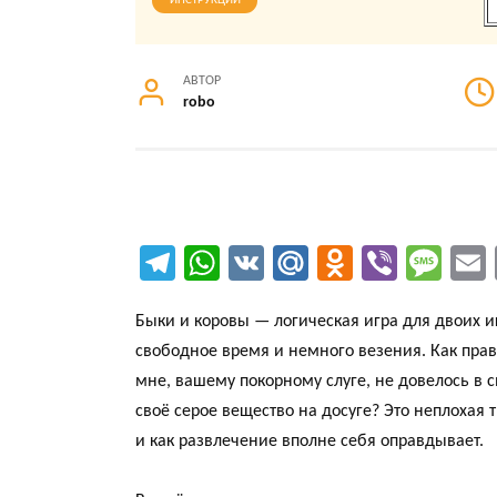
ИНСТРУКЦИИ
АВТОР
robo
Te
W
V
M
O
Vi
M
le
ha
K
ail
d
b
es
Быки и коровы — логическая игра для двоих иг
gr
ts
.R
n
er
sa
a
свободное время и немного везения. Как прав
a
A
u
ok
ge
мне, вашему покорному слуге, не довелось в с
m
p
la
своё серое вещество на досуге? Это неплохая
p
ss
и как развлечение вполне себя оправдывает.
ni