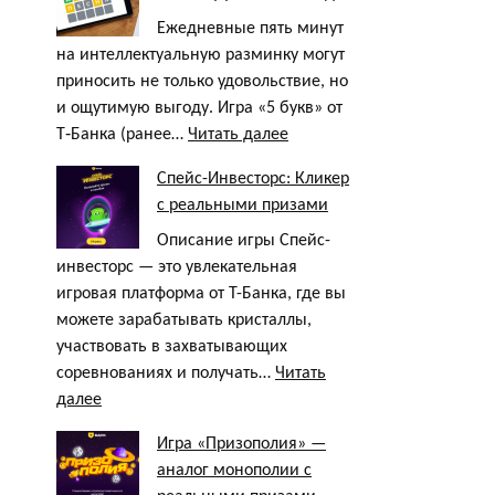
Ежедневные пять минут
на интеллектуальную разминку могут
приносить не только удовольствие, но
и ощутимую выгоду. Игра «5 букв» от
:
Т‑Банка (ранее…
Читать далее
5
Спейс-Инвесторс: Кликер
букв
с реальными призами
одно
слово,
Описание игры Спейс-
Тинькофф/
инвесторс — это увлекательная
Т-
игровая платформа от Т-Банка, где вы
Банк
можете зарабатывать кристаллы,
сегодня
участвовать в захватывающих
соревнованиях и получать…
Читать
:
далее
Спейс-
Игра «Призополия» —
Инвесторс:
аналог монополии с
Кликер