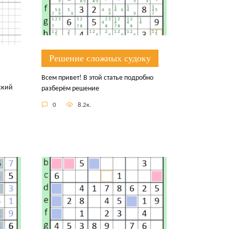
Решение сложных судоку
Всем привет! В этой статье подробно
ский
разберём решение
0
8.2к.