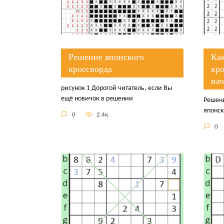
Решение японского
Ка
кроссворда
кр
на
рисунок 1 Дорогой читатель, если Вы
ещё новичок в решении
Решени
японск
0
2.4к.
0