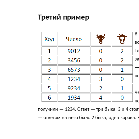
Третий пример
В
в
Т
з
—
п
Ч
п
получили — 1234. Ответ — три быка. 3 и 4 сто
— ответом на него было 2 быка, одна корова. 