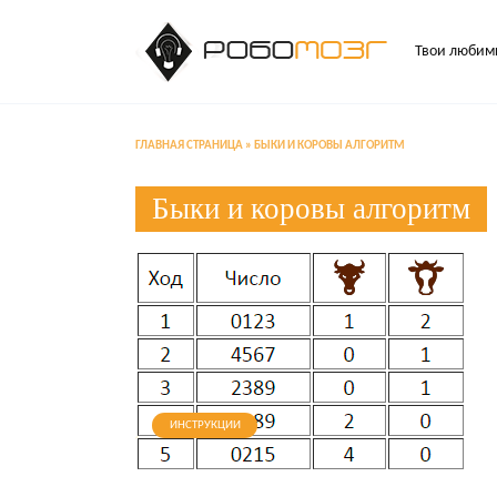
Перейти
к
Твои любимы
содержанию
ГЛАВНАЯ СТРАНИЦА
»
БЫКИ И КОРОВЫ АЛГОРИТМ
Быки и коровы алгоритм
ИНСТРУКЦИИ