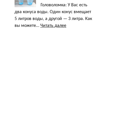
про
Головоломка: У Вас есть
лампочки
два конуса воды. Один конус вмещает
5 литров воды, а другой — 3 литра. Как
:
вы можете…
Читать далее
Головоломка
про
конусы
с
водой