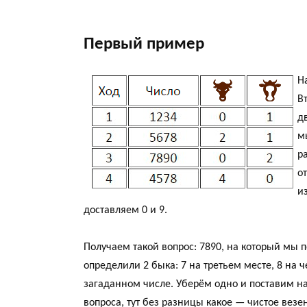
Первый пример
Н
В
д
м
р
о
и
доставляем 0 и 9.
Получаем такой вопрос: 7890, на который мы 
определили 2 быка: 7 на третьем месте, 8 на ч
загаданном числе. Уберём одно и поставим на
вопроса, тут без разницы какое — чистое везе