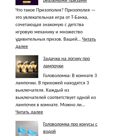
реальными призами
с
реальными
Что такое Призополия? Призополия —
призами
это увлекательная игра от Т-Банка,
сочетающая знакомую с детства
игровую механику и множество
удивительных призов. Вашей…
Читать
:
далее
Игра
Задачка на логику про
«Призополия»
лампочки
—
аналог
Головоломка: В комнате 3
монополии
лампочки. В прихожей находятся 3
с
выключателя. Каждый из
реальными
выключателей соответствует одной из
призами
лампочек в комнате. Можно ли…
:
Читать далее
Задачка
Головоломка про конусы с
на
водой
логику