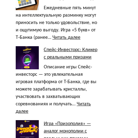
Ежедневные пять минут
на интеллектуальную разминку могут
приносить не только удовольствие, но
и ощутимую выгоду. Игра «5 букв» от
:
Т‑Банка (ранее…
Читать далее
5
Спейс-Инвесторс: Кликер
букв
с реальными призами
одно
слово,
Описание игры Спейс-
Тинькофф/
инвесторс — это увлекательная
Т-
игровая платформа от Т-Банка, где вы
Банк
можете зарабатывать кристаллы,
сегодня
участвовать в захватывающих
соревнованиях и получать…
Читать
:
далее
Спейс-
Игра «Призополия» —
Инвесторс:
аналог монополии с
Кликер