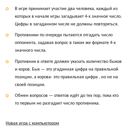
m
p
la
nk
ть
В игре принимает участие два человека, каждый из
p
ss
которых в начале игры загадывает 4-х значное число.
ni
Цифры в загаданном числе не должны повторяться.
ki
Противники по очереди пытаются отгадать число
оппонента, задавая вопрос в таком же формате 4-х
значного числа.
Противник в ответе должен указать количество быков
и коров. Бык — это угаданная цифра на правильной
позиции, а корова- это правильная цифра , но не на
своей позиции.
Обмен вопросов — ответов идёт до тех пор, пока кто
то первым не разгадает число противника.
Новая игра с компьютером