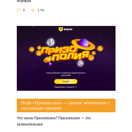
игровая
0
1.9к.
Игра «Призополия» — аналог монополии с
реальными призами
Что такое Призополия? Призополия — это
увлекательная