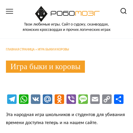
Перейти
к
содержанию
Твои любимые игры. Сайт о судоку, сканвордах,
японских кроссвордах и прочих логических играх
ГЛАВНАЯ СТРАНИЦА
»
ИГРА БЫКИ И КОРОВЫ
Игра быки и коровы
Te
W
V
M
O
Vi
M
E
C
О
le
ha
K
ail
d
b
es
m
o
тп
Эта народная игра школьников и студентов для убивания
gr
ts
.R
n
er
sa
ail
py
ра
времени доступна теперь и на нашем сайте.
a
A
u
ok
ge
Li
ви