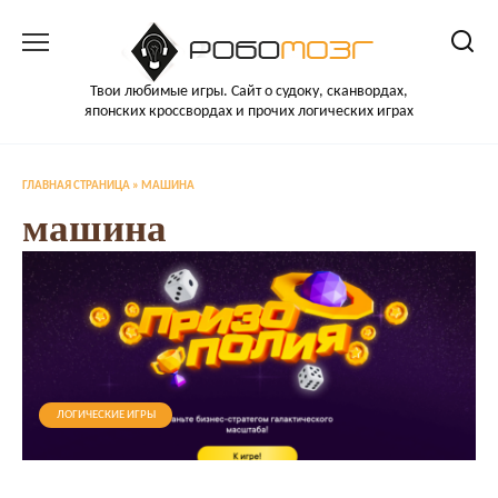
Перейти
к
содержанию
Твои любимые игры. Сайт о судоку, сканвордах,
японских кроссвордах и прочих логических играх
ГЛАВНАЯ СТРАНИЦА
»
МАШИНА
машина
ЛОГИЧЕСКИЕ ИГРЫ